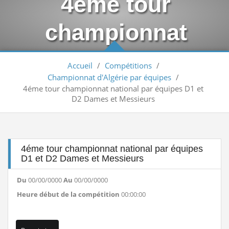
4éme tour
Arbitrage aux compétitions...
Lire la suite
championnat
إعلانعن فتح تسجيلات لتكوين المدربين
Lire la suite
national par
Accueil
/
Compétitions
/
بيان يخص تأجيل الترببص التكويني...
Lire la suite
Championnat d'Algérie par équipes
/
équipes D1 et D2
4éme tour championnat national par équipes D1 et
تكوين الحكام الجهويين للموسم الرياضي...
Lire la suite
D2 Dames et Messieurs
Dames et
بلاغ بخص التحويلات و بداية الموسم...
Lire la suite
Messieurs
الجمعية العامة العادية لسنة 2025
Lire la suite
4éme tour championnat national par équipes
D1 et D2 Dames et Messieurs
Engagement des arbitres 2025-2026
Lire la suite
Du
00/00/0000
Au
00/00/0000
تسديد حقوق الإنخراط البطولة الوطنية...
Lire la suite
Heure début de la compétition
00:00:00
منح تكوين بكلية علوم الرياضة...
Lire la suite