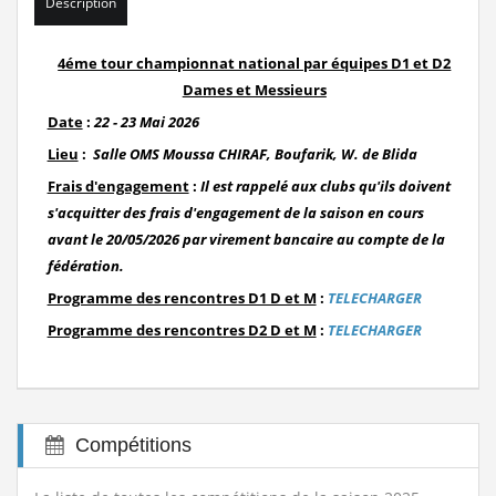
Description
Classement national seniors dames et...
Lire la
4éme tour championnat national par équipes D1 et D2
suite
Stage de formation à la faculté des...
Lire la suite
Dames et Messieurs
Date
:
22 - 23 Mai 2026
المرحلة الجهوية التأهيلية للبطولة...
Lire la suite
Lieu
:
Salle OMS Moussa CHIRAF, Boufarik, W. de Blida
Frais d'engagement
:
Il est rappelé aux clubs qu'ils doivent
dispositions pratiques 2025-2026...
Lire la suite
s'acquitter des frais d'engagement de la saison en cours
avant le 20/05/2026 par virement bancaire au compte de la
fédération.
Programme des rencontres D1 D et M
:
TELECHARGER
Programme des rencontres D2 D et M
:
TELECHARGER
Compétitions