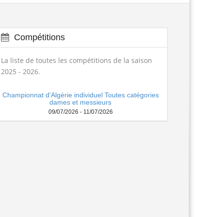
تكوين الحكام الجهويين للموسم الرياضي...
Lire la suite
Compétitions
الجمعية العامة العادية لسنة 2025
Lire la suite
La liste de toutes les compétitions de la saison
2025 - 2026.
ngagement des arbitres 2025-2026
Lire la suite
Championnat d'Algérie individuel Toutes catégories
تسديد حقوق الإنخراط البطولة الوطنية...
Lire la suite
dames et messieurs
09/07/2026 - 11/07/2026
منح تكوين بكلية علوم الرياضة...
Lire la suite
assement national seniors dames et...
Lire la suite
age de formation à la faculté des...
Lire la suite
المرحلة الجهوية التأهيلية للبطولة...
Lire la suite