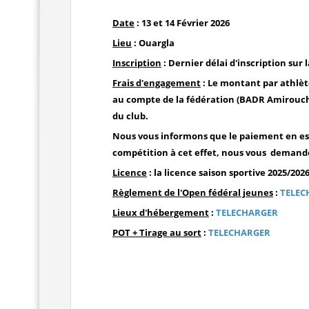
Date
: 13 et 14 Février 2026
Lieu
: Ouargla
Inscription
: Dernier délai d'inscription sur 
Frais d'engagement
: Le montant
par athlèt
au compte de la fédération (BADR Amirouche
du club.
Nous vous informons que le paiement en espèc
compétition à cet effet, nous vous demando
Licence
: la licence saison sportive 2025/202
Règlement de l'Open fédéral jeunes
:
TELEC
Lieux d'hébergement
:
TELECHARGER
POT + Tirage au sort
:
TELECHARGER