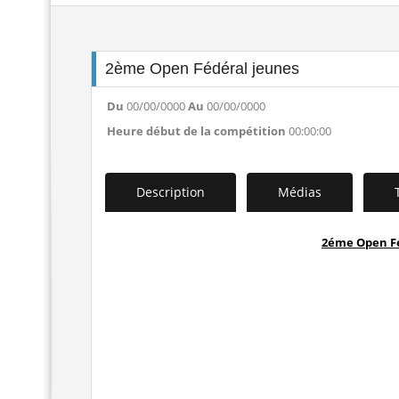
2ème Open Fédéral jeunes
Du
00/00/0000
Au
00/00/0000
Heure début de la compétition
00:00:00
Description
Médias
2éme Open Fé