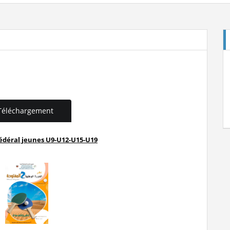
E
Téléchargement
déral jeunes U9-U12-U15-U19
Cl
St