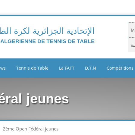
الإتحادية الجزائرية لكرة الط
Mo
 ALGERIENNE DE TENNIS DE TABLE
ية
Do
ews
Tennis de Table
La FATT
D.T.N
Compétitions
ية
Cl
ral jeunes
Ar
ين
2ème Open Fédéral jeunes