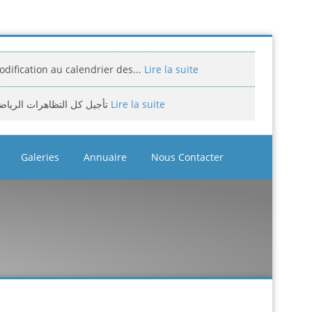
dification au calendrier des...
Lire la suite
تأجيل كل التظاهرات الرياض
Lire la suite
miciliation des compétitions...
Lire la suite
Galeries
Annuaire
Nous Contacter
إعلان: عن تأجيل الالزامي لمنافسة الوطن
Lire la suite
assement national jeunes filles et...
Lire la suite
bitrage aux compétitions...
Lire la suite
إعلانعن فتح تسجيلات لتكوين المدرب
Lire la suite
بيان يخص تأجيل الترببص التكويني...
Lire la suite