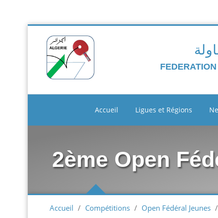
اولة
FEDERATION
Accueil
Ligues et Régions
N
2ème Open Fédé
Accueil
/
Compétitions
/
Open Fédéral Jeunes
/