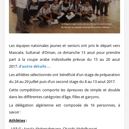
suite
Stage de formation à la faculté des...
Lire la suite
المرحلة الجهوية التأهيلية للبطولة...
Lire la suite
dispositions pratiques 2025-2026...
Lire la suite
Les équipes nationales jeunes et seniors ont pris le départ vers
Mascate, Sultanat d’Oman, ce dimanche 13 aout pour prendre
part à la coupe arabe individuelle prévue du 15 au 20 aout
2017.
d'autre détails ...
Les athlètes sélectionnés ont bénéficié d’un stage de préparation
du 24 au 29 juillet puis d’un second stage du 8 au 13 aout 2017.
Cette compétition comporte les épreuves de simple et double
dans les différentes catégories d’âge, filles et garçons.
La délégation algérienne est composée de 16 personnes, à
savoir :
Athlètes
:
- U15 G : Azzala Abderrahmane, Chaichi Abdelbasset