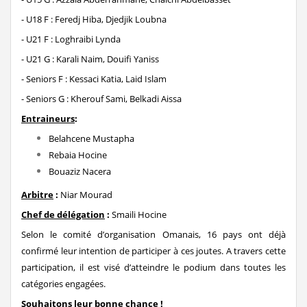
- U18 F : Feredj Hiba, Djedjik Loubna
- U21 F : Loghraibi Lynda
- U21 G : Karali Naim, Douifi Yaniss
- Seniors F : Kessaci Katia, Laid Islam
- Seniors G : Kherouf Sami, Belkadi Aissa
Entraineurs
:
Belahcene Mustapha
Rebaia Hocine
Bouaziz Nacera
Arbitre
:
Niar Mourad
Chef de délégation
:
Smaili Hocine
Selon le comité d’organisation Omanais, 16 pays ont déjà
confirmé leur intention de participer à ces joutes. A travers cette
participation, il est visé d’atteindre le podium dans toutes les
catégories engagées.
Souhaitons leur bonne chance !