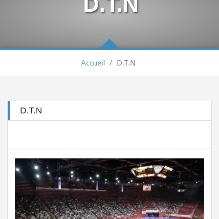
D.T.N
Arbitrage aux compétitions...
Lire la suite
إعلانعن فتح تسجيلات لتكوين المدربين
Lire la suite
Accueil
/
D.T.N
بيان يخص تأجيل الترببص التكويني...
Lire la suite
تكوين الحكام الجهويين للموسم الرياضي...
Lire la suite
D.T.N
الجمعية العامة العادية لسنة 2025
Lire la suite
Engagement des arbitres 2025-2026
Lire la suite
تسديد حقوق الإنخراط البطولة الوطنية...
Lire la suite
منح تكوين بكلية علوم الرياضة...
Lire la suite
Classement national seniors dames et...
Lire la