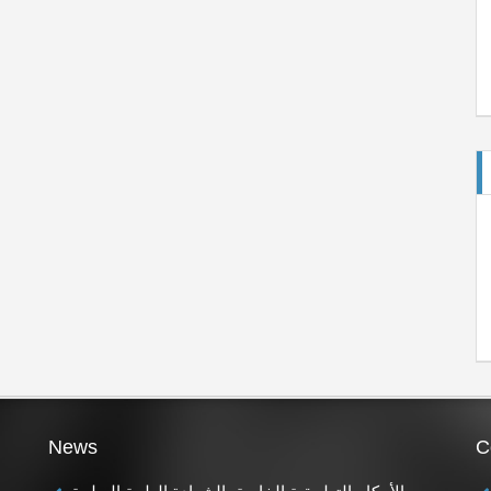
di
News
C