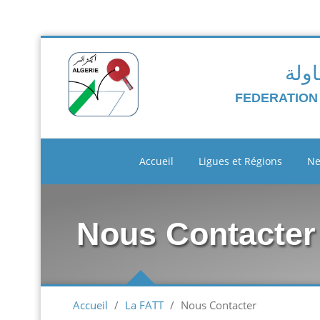
اولة
FEDERATION
Accueil
Ligues et Régions
N
Nous Contacter
Accueil
/
La FATT
/
Nous Contacter