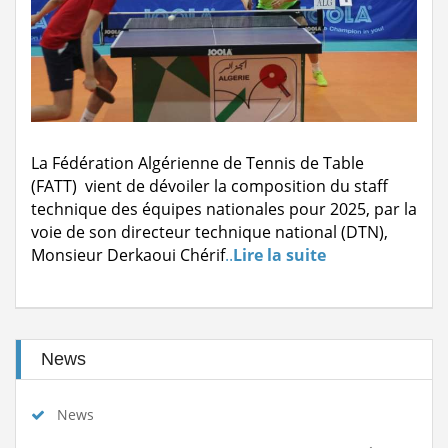
suite
Stage de formation à la faculté des...
Lire la suite
المرحلة الجهوية التأهيلية للبطولة...
Lire la suite
dispositions pratiques 2025-2026...
Lire la suite
La Fédération Algérienne de Tennis de Table
(FATT) vient de dévoiler la composition du staff
technique des équipes nationales pour 2025, par la
voie de son directeur technique national (DTN),
Monsieur Derkaoui Chérif
..
Lire la suite
News
News