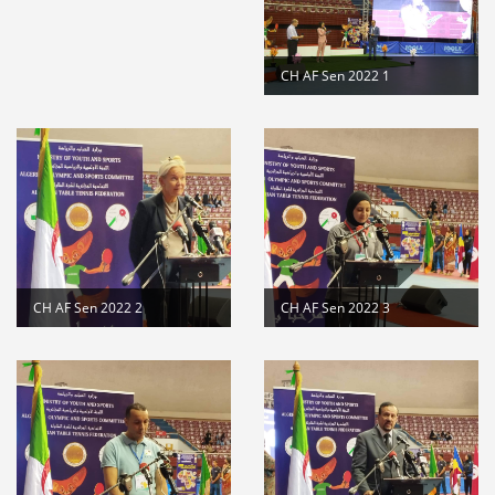
dispositions pratiques 2025-2026...
Lire la suite
CH AF Sen 2022 1
Modification au calendrier des...
Lire la suite
تأجيل كل التظاهرات الرياضية
Lire la suite
CH AF Sen 2022 2
CH AF Sen 2022 3