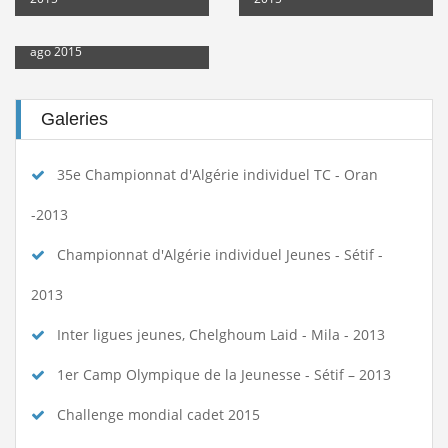
suite
Yahia Chérif Boumediene
Stage de formation à la faculté des...
Lire la suite
ago 2015
المرحلة الجهوية التأهيلية للبطولة...
Lire la suite
Galeries
dispositions pratiques 2025-2026...
Lire la suite
35e Championnat d'Algérie individuel TC - Oran
-2013
Championnat d'Algérie individuel Jeunes - Sétif -
2013
Inter ligues jeunes, Chelghoum Laid - Mila - 2013
1er Camp Olympique de la Jeunesse - Sétif – 2013
Challenge mondial cadet 2015